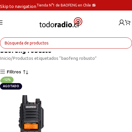
Tienda N°1 de BAOFENG en Chile 📻
Skip to navigation
Skip to main content
baofeng robusto
Inicio
Productos etiquetados “baofeng robusto”
Filtros
-12%
AGOTADO