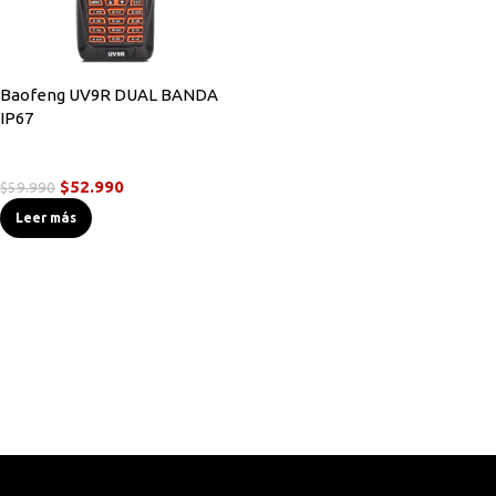
Baofeng UV9R DUAL BANDA
IP67
Radios Handys
$
52.990
$
59.990
Leer más