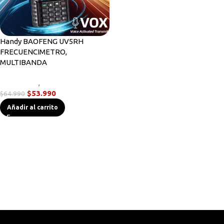
Handy BAOFENG UV5RH
FRECUENCIMETRO,
MULTIBANDA
Novedades
,
Radios Handys
$
53.990
$
64.990
Añadir al carrito