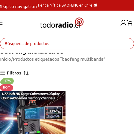
Tienda N°1 de BAOFENG en Chile 📻
Skip to navigation
Skip to main content
baofeng multibanda
Inicio
Productos etiquetados “baofeng multibanda”
Filtros
-17%
HOT