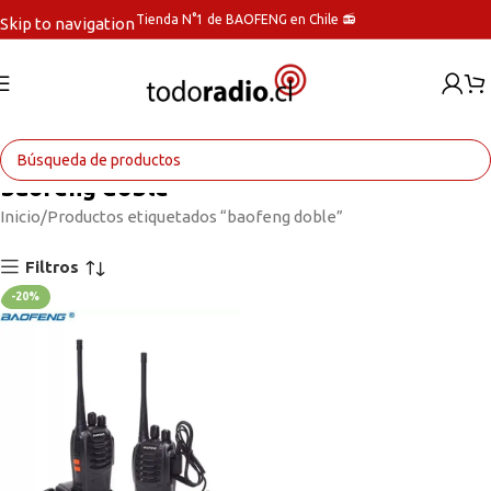
Tienda N°1 de BAOFENG en Chile 📻
Skip to navigation
Skip to main content
baofeng doble
Inicio
Productos etiquetados “baofeng doble”
Filtros
-20%