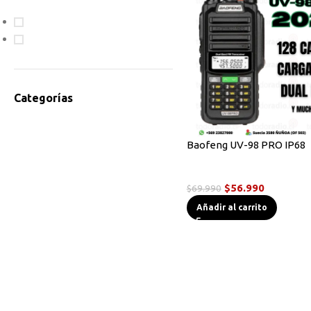
En oferta
Disponible
Categorías
Accesorios Radios
Antenas
Baofeng UV-98 PRO IP68
Bodycam
Radios Handys
Cables de Programación
$
56.990
$
69.990
Equipos HF
Añadir al carrito
Instrumentos de Medición
Linternas Tácticas
Micrófonos Parlante
Novedades
Otros
Radios Base/Móvil
Radios DMR