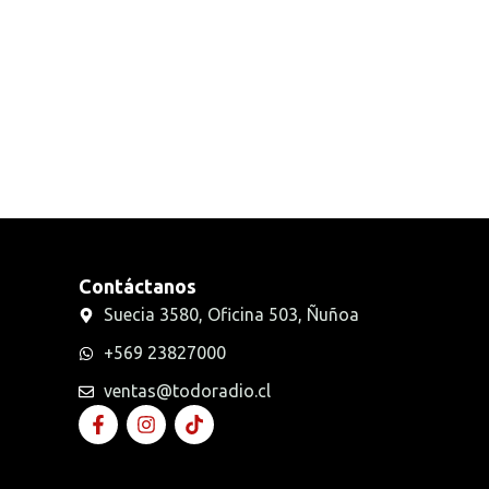
Radios Handys
Sin categorizar
Transmisores FM
Walkies POC
Contáctanos
Suecia 3580, Oficina 503, Ñuñoa
+569 23827000
ventas@todoradio.cl