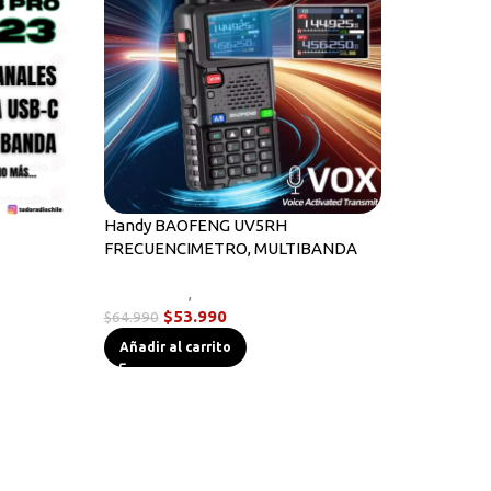
Handy BAOFENG UV5RH
FRECUENCIMETRO, MULTIBANDA
Novedades
,
Radios Handys
$
53.990
$
64.990
Añadir al carrito