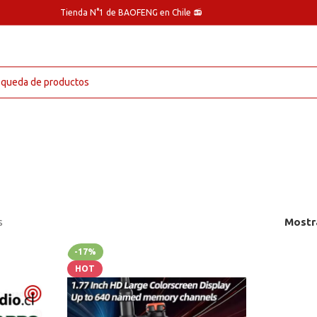
Tienda N°1 de BAOFENG en Chile 📻
s
Mostr
-17%
HOT