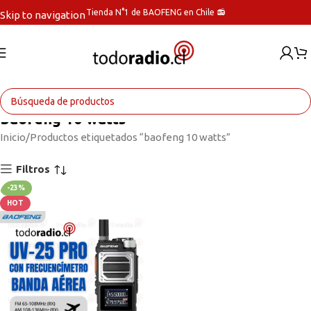
Tienda N°1 de BAOFENG en Chile 📻
Skip to navigation
Skip to main content
baofeng 10 watts
Inicio
Productos etiquetados “baofeng 10 watts”
Filtros
-23%
HOT