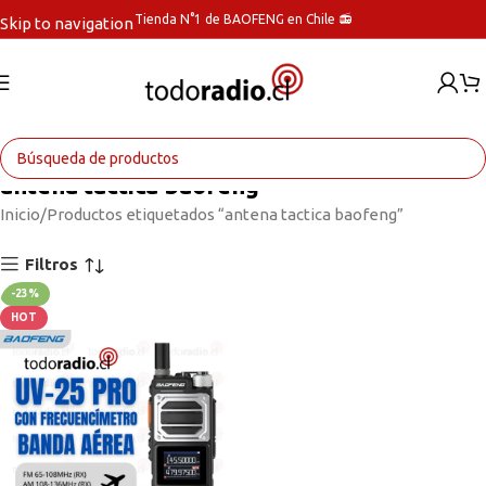
Tienda N°1 de BAOFENG en Chile 📻
Skip to navigation
Skip to main content
antena tactica baofeng
Inicio
Productos etiquetados “antena tactica baofeng”
Filtros
-23%
HOT