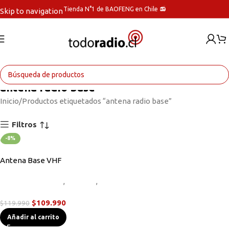
Tienda N°1 de BAOFENG en Chile 📻
Skip to navigation
Skip to main content
antena radio base
Inicio
Productos etiquetados “antena radio base”
Filtros
-8%
Antena Base VHF
Accesorios Radios
,
Antenas
,
Radios Base/Móvil
$
109.990
$
119.990
Añadir al carrito