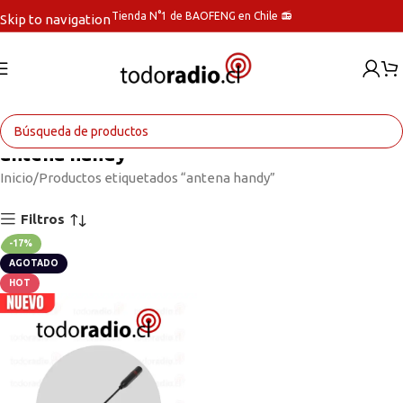
Tienda N°1 de BAOFENG en Chile 📻
Skip to navigation
Skip to main content
antena handy
Inicio
Productos etiquetados “antena handy”
Filtros
-17%
AGOTADO
HOT