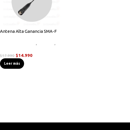
Antena Alta Ganancia SMA-F
Accesorios Radios
,
Antenas
,
Novedades
$
14.990
$
17.990
Leer más