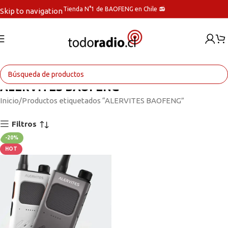
Tienda N°1 de BAOFENG en Chile 📻
Skip to navigation
Skip to main content
ALERVITES BAOFENG
Inicio
Productos etiquetados “ALERVITES BAOFENG”
Filtros
-20%
HOT