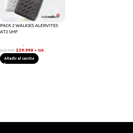
PACK 2 WALKIES ALERVITES
AT2 UHF
Novedades
,
Radios Handys
$
39.990
$
49.990
+ IVA
Añadir al carrito